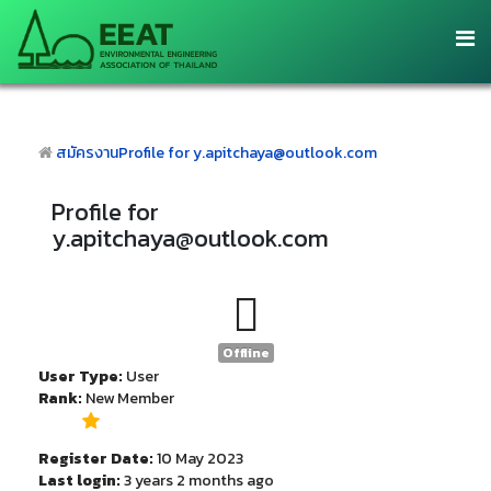
สมัครงาน
Profile for y.apitchaya@outlook.com
Profile for
y.apitchaya@outlook.com
Offline
User Type:
User
Rank:
New Member
Register Date:
10 May 2023
Last login:
3 years 2 months ago