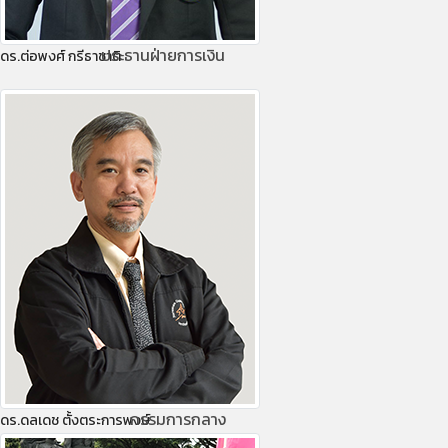
ประธานฝ่ายการเงิน
ดร.ต่อพงศ์ กรีธาชาติ
กรรมการกลาง
ดร.ดลเดช ตั้งตระการพงษ์