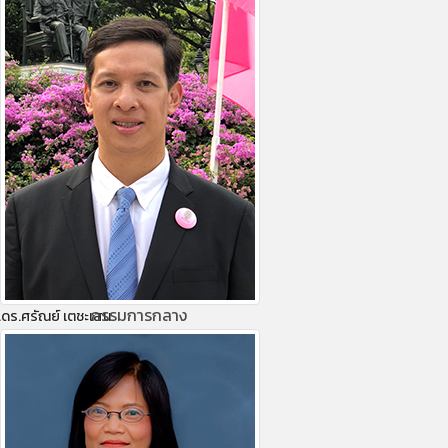
กรรมการกลาง
ดร.ศรัณย์ เตชะเสน