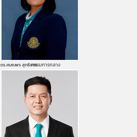
กรรมการกลาง
.ดร.ศมณพร สุทธิบาก