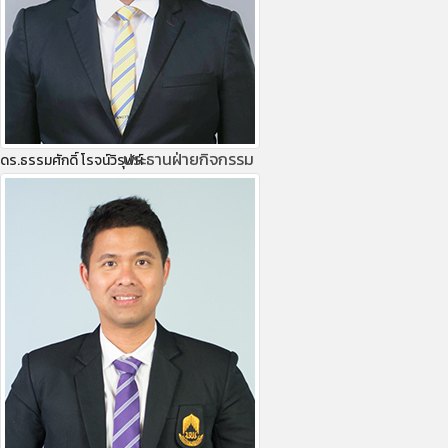
ประธานฝ่ายกิจกรรม
ดร.ธรรมศักดิ์ โรจน์วิรุฬห์