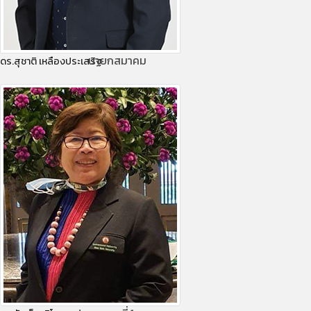
นายกสมาคม
ดร.สุชาติ เหลืองประเสริฐ