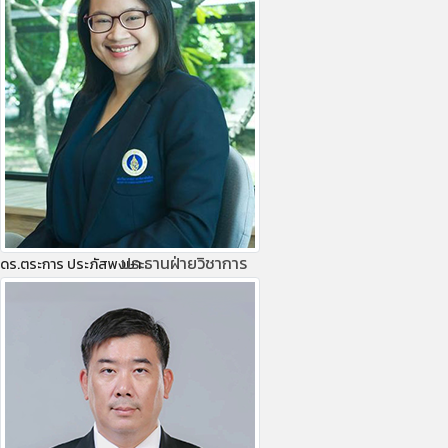
ประธานฝ่ายวิชาการ
.ดร.ตระการ ประภัสพงษา