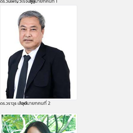
อุปนายกคนที่ 1
ดร.วันเพ็ญ วิโรจนกูฏ
อุปนายกคนที่ 2
ดร.วราวุธ เสือดี