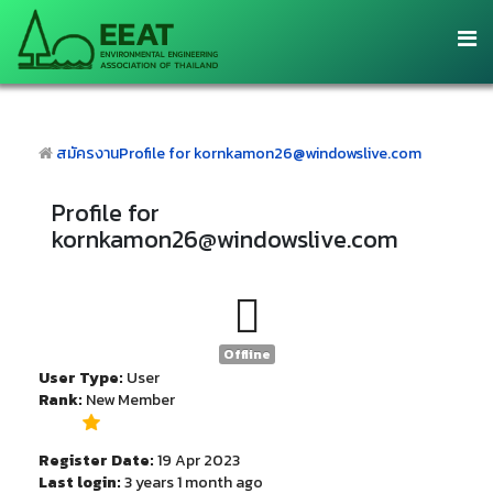
สมัครงาน
Profile for kornkamon26@windowslive.com
Profile for
kornkamon26@windowslive.com
Offline
User Type:
User
Rank:
New Member
Register Date:
19 Apr 2023
Last login:
3 years 1 month ago