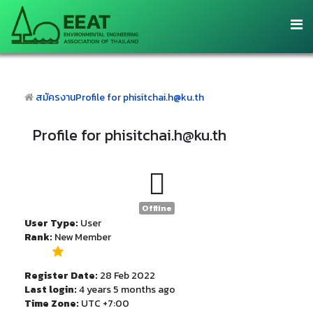
สมัครงาน
Profile for phisitchai.h@ku.th
Profile for phisitchai.h@ku.th
Offline
User Type:
User
Rank:
New Member
Register Date:
28 Feb 2022
Last login:
4 years 5 months ago
Time Zone:
UTC +7:00