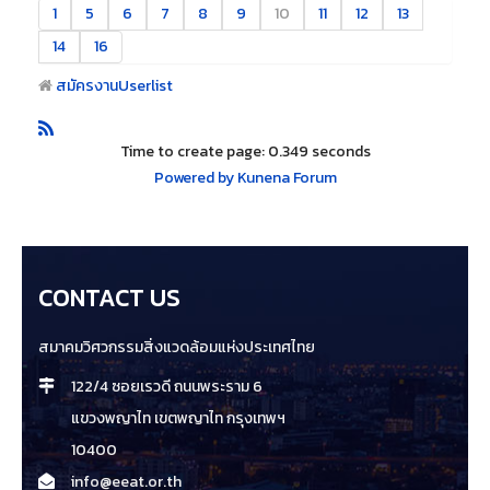
1
5
6
7
8
9
10
11
12
13
14
16
สมัครงาน
Userlist
Time to create page: 0.349 seconds
Powered by
Kunena Forum
CONTACT US
สมาคมวิศวกรรมสิ่งแวดล้อมแห่งประเทศไทย
122/4 ซอยเรวดี ถนนพระราม 6
แขวงพญาไท เขตพญาไท กรุงเทพฯ
10400
info@eeat.or.th