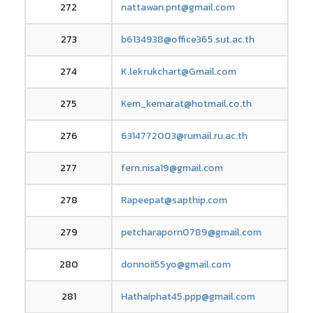
272
nattawan.pnt@gmail.com
273
b6134938@office365.sut.ac.th
274
K.lekrukchart@Gmail.com
275
Kem_kemarat@hotmail.co.th
276
6314772003@rumail.ru.ac.th
277
fern.nisa19@gmail.com
278
Rapeepat@sapthip.com
279
petcharaporn0789@gmail.com
280
donnoii55yo@gmail.com
281
Hathaiphat45.ppp@gmail.com