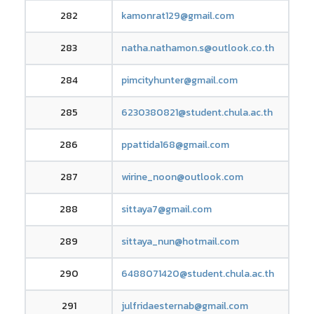
282
kamonrat129@gmail.com
283
natha.nathamon.s@outlook.co.th
284
pimcityhunter@gmail.com
285
6230380821@student.chula.ac.th
286
ppattida168@gmail.com
287
wirine_noon@outlook.com
288
sittaya7@gmail.com
289
sittaya_nun@hotmail.com
290
6488071420@student.chula.ac.th
291
julfridaesternab@gmail.com