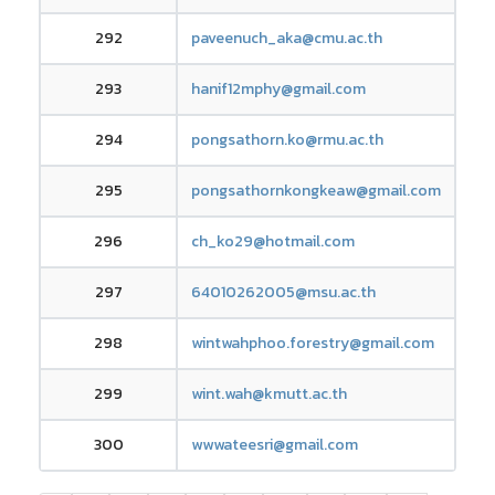
292
paveenuch_aka@cmu.ac.th
293
hanif12mphy@gmail.com
294
pongsathorn.ko@rmu.ac.th
295
pongsathornkongkeaw@gmail.com
296
ch_ko29@hotmail.com
297
64010262005@msu.ac.th
298
wintwahphoo.forestry@gmail.com
299
wint.wah@kmutt.ac.th
300
wwwateesri@gmail.com