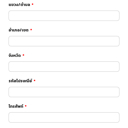
แขวง/ตำบล
*
อำเภอ/เขต
*
จังหวัด
*
รหัสไปรษณีย์​
*
โทรศัพท์
*